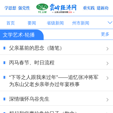
首页
要闻
省级新闻
州市新闻
更多
文学艺术-轮播
县市新闻
省级部门
州级部门
县级部门
父亲墓前的思念（随笔）
乡村振兴
社区报道
党建团建
国企民企
文化旅游
教育体育
医药卫生
交通运输
​​丙马春节、时日流程
金融保险
文学艺术
人物典型
理论评论
“下等之人跟我来过年”——追忆张冲将军
为东山父老乡亲举办过年宴秩事
美食天地
公示公告
银发经济•大健康
深情缅怀乌谷先生